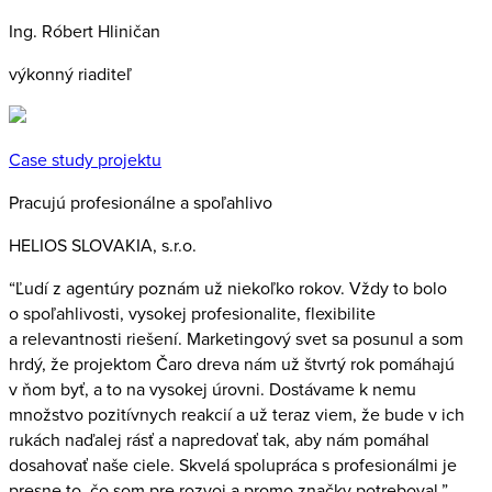
Ing. Róbert Hliničan
výkonný riaditeľ
Case study projektu
Pracujú profesionálne a spoľahlivo
HELIOS SLOVAKIA, s.r.o.
“Ľudí z agentúry poznám už niekoľko rokov. Vždy to bolo
o spoľahlivosti, vysokej profesionalite, flexibilite
a relevantnosti riešení. Marketingový svet sa posunul a som
hrdý, že projektom Čaro dreva nám už štvrtý rok pomáhajú
v ňom byť, a to na vysokej úrovni. Dostávame k nemu
množstvo pozitívnych reakcií a už teraz viem, že bude v ich
rukách naďalej rásť a napredovať tak, aby nám pomáhal
dosahovať naše ciele. Skvelá spolupráca s profesionálmi je
presne to, čo som pre rozvoj a promo značky potreboval.”