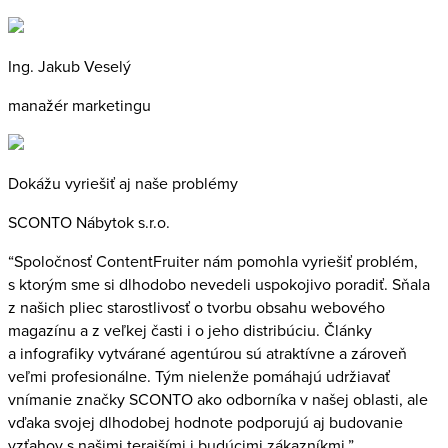
Ing. Jakub Veselý
manažér marketingu
Dokážu vyriešiť aj naše problémy
SCONTO Nábytok s.r.o.
“Spoločnosť ContentFruiter nám pomohla vyriešiť problém,
s ktorým sme si dlhodobo nevedeli uspokojivo poradiť. Sňala
z našich pliec starostlivosť o tvorbu obsahu webového
magazínu a z veľkej časti i o jeho distribúciu. Články
a infografiky vytvárané agentúrou sú atraktívne a zároveň
veľmi profesionálne. Tým nielenže pomáhajú udržiavať
vnímanie značky SCONTO ako odborníka v našej oblasti, ale
vďaka svojej dlhodobej hodnote podporujú aj budovanie
vzťahov s našimi terajšími i budúcimi zákazníkmi.”