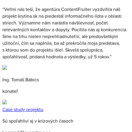
“Veľmi nás teší, že agentúra ContentFruiter vyzdvihla náš
projekt krytina.sk na piedestál informačného lídra v oblasti
striech. Významne nám narástla návštevnosť, počet
relevantných kontaktov a dopyty. Pocítila nás aj konkurencia.
Sme na trhu nielen neprehliadnuteľní, ale predovšetkým
užitoční, čím sa naplnila, ba až prekročila moja predstava,
s ktorou som do projektu išiel. Skvelá spolupráca,
spoľahlivosť, pridaná hodnota a výsledky, už 5 rokov.”
Ing. Tomáš Bábics
konateľ
Case study projektu
Sú spoľahliví aj v krízových časoch