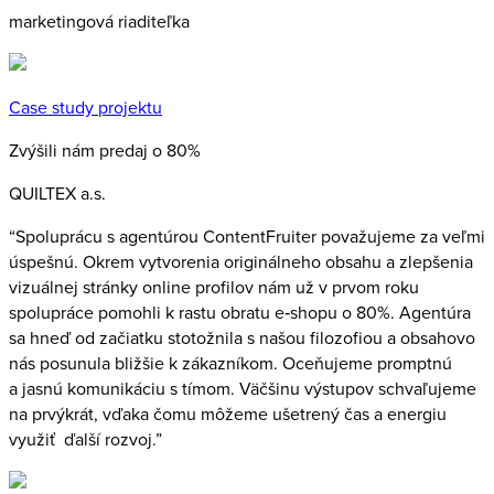
marketingová riaditeľka
Case study projektu
Zvýšili nám predaj o 80%
QUILTEX a.s.
“Spoluprácu s agentúrou ContentFruiter považujeme za veľmi
úspešnú. Okrem vytvorenia originálneho obsahu a zlepšenia
vizuálnej stránky online profilov nám už v prvom roku
spolupráce pomohli k rastu obratu e‑shopu o 80%. Agentúra
sa hneď od začiatku stotožnila s našou filozofiou a obsahovo
nás posunula bližšie k zákazníkom. Oceňujeme promptnú
a jasnú komunikáciu s tímom. Väčšinu výstupov schvaľujeme
na prvýkrát, vďaka čomu môžeme ušetrený čas a energiu
využiť ďalší rozvoj.”