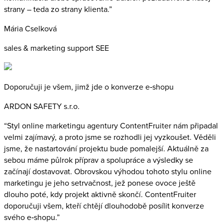
strany – teda zo strany klienta.”
Mária Cselková
sales & marketing support SEE
Doporučuji je všem, jimž jde o konverze e‑shopu
ARDON SAFETY s.r.o.
“Styl online marketingu agentury ContentFruiter nám připadal
velmi zajímavý, a proto jsme se rozhodli jej vyzkoušet. Věděli
jsme, že nastartování projektu bude pomalejší. Aktuálně za
sebou máme půlrok příprav a spolupráce a výsledky se
začínají dostavovat. Obrovskou výhodou tohoto stylu online
marketingu je jeho setrvačnost, jež ponese ovoce ještě
dlouho poté, kdy projekt aktivně skončí. ContentFruiter
doporučuji všem, kteří chtějí dlouhodobě posílit konverze
svého e‑shopu.”