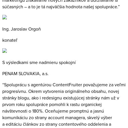
marketingu získavame nových zákazníkov a udržiavame si
súčasných – a to je tá najväčšia hodnota našej spolupráce.”
Ing. Jaroslav Orgoň
konateľ
S výsledkami sme nadmieru spokojní
PENAM SLOVAKIA, a.s.
“Spoluprácu s agentúrou ContentFruiter považujeme za veľmi
progresívnu. Okrem vytvorenia originálneho obsahu, novej
stránky blogu, ako i redesignu existujúcej stránky nám už v
prvom roku spolupráce pomohli k rastu organickej
návštevnosti o 180%. Oceňujeme promptnú a jasnú
komunikáciu zo strany account managera, skvelý výber
a editáciu článkov zo strany contentového oddelenia a