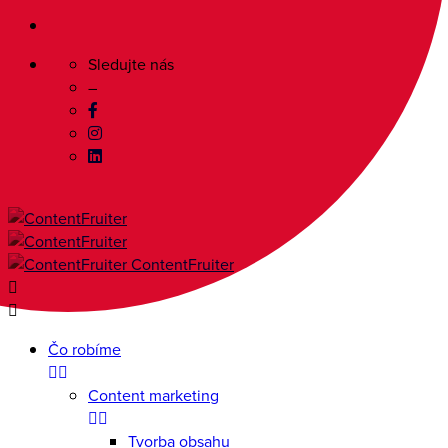
Sledujte nás
–
Skip
to
content
ContentFruiter
Čo robíme
Content marketing
Tvorba obsahu