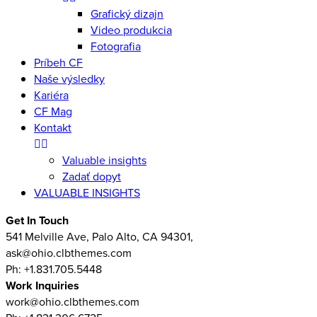
Grafický dizajn
Video produkcia
Fotografia
Príbeh CF
Naše výsledky
Kariéra
CF Mag
Kontakt
Valuable insights
Zadať dopyt
VALUABLE INSIGHTS
Get In Touch
541 Melville Ave, Palo Alto, CA 94301,
ask@ohio.clbthemes.com
Ph: +1.831.705.5448
Work Inquiries
work@ohio.clbthemes.com